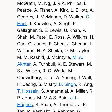
McGrath, M. Ng, J. R.A. Phillips, L.
Pearce, A. Fisher, A. Kirk, L. Elliott, A.
Geddes, J. McMahon, D. Walker,
C.
Hart
, J. Knowles, A. Singh, P.
Gallagher, S. E. Lewis, U. Khan, P.
Shah, M. Patel, E. Ross, A. Wilkins, H.
Cao, G. Jones, F. Chen, J. Cheung, L.
Williams, N. A. Sheikh, O. M. Taylor,
M. M. Rashid, J. McIntyre,
M. A.
Akhtar
, A. Turnbull, K. E. Stewart, M.
S.J. Wilson, R. G. Wade, M.
Chowdhury, T. Lo, A. Young, J. Wall,
H. Jeong, S. Mistry,
B. Singh
, K. Ang,
T. Hossain
, S. Annamalai, A. Miller, R.
P. Jones, M. M.A.S. Baig,
J. L.
Hughes
, S. Shah, A. Thomas, J. R.
Tan, R. Vashisht, S. Rahman, G.