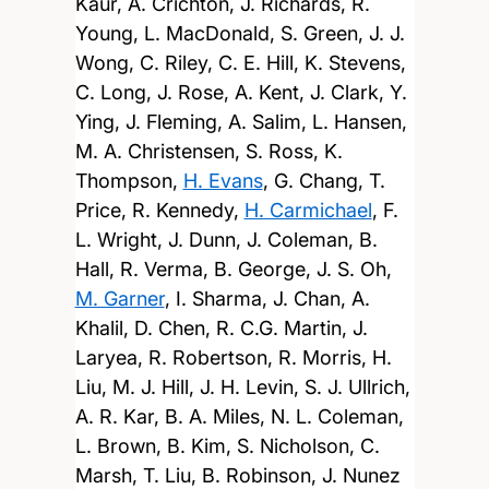
Kaur, A. Crichton, J. Richards, R.
Young, L. MacDonald, S. Green, J. J.
Wong, C. Riley, C. E. Hill, K. Stevens,
C. Long, J. Rose, A. Kent, J. Clark, Y.
Ying, J. Fleming, A. Salim, L. Hansen,
M. A. Christensen, S. Ross, K.
Thompson,
H. Evans
, G. Chang, T.
Price, R. Kennedy,
H. Carmichael
, F.
L. Wright, J. Dunn, J. Coleman, B.
Hall, R. Verma, B. George, J. S. Oh,
M. Garner
, I. Sharma, J. Chan, A.
Khalil, D. Chen, R. C.G. Martin, J.
Laryea, R. Robertson, R. Morris, H.
Liu, M. J. Hill, J. H. Levin, S. J. Ullrich,
A. R. Kar, B. A. Miles, N. L. Coleman,
L. Brown, B. Kim, S. Nicholson, C.
Marsh, T. Liu, B. Robinson, J. Nunez