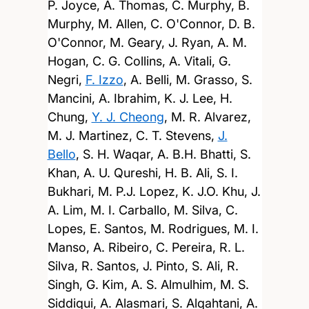
P. Joyce, A. Thomas, C. Murphy, B.
Murphy, M. Allen, C. O'Connor, D. B.
O'Connor, M. Geary, J. Ryan, A. M.
Hogan, C. G. Collins, A. Vitali, G.
Negri,
F. Izzo
, A. Belli, M. Grasso, S.
Mancini, A. Ibrahim, K. J. Lee, H.
Chung,
Y. J. Cheong
, M. R. Alvarez,
M. J. Martinez, C. T. Stevens,
J.
Bello
, S. H. Waqar, A. B.H. Bhatti, S.
Khan, A. U. Qureshi, H. B. Ali, S. I.
Bukhari, M. P.J. Lopez, K. J.O. Khu, J.
A. Lim, M. I. Carballo, M. Silva, C.
Lopes, E. Santos, M. Rodrigues, M. I.
Manso, A. Ribeiro, C. Pereira, R. L.
Silva, R. Santos, J. Pinto, S. Ali, R.
Singh, G. Kim, A. S. Almulhim, M. S.
Siddiqui, A. Alasmari, S. Alqahtani, A.