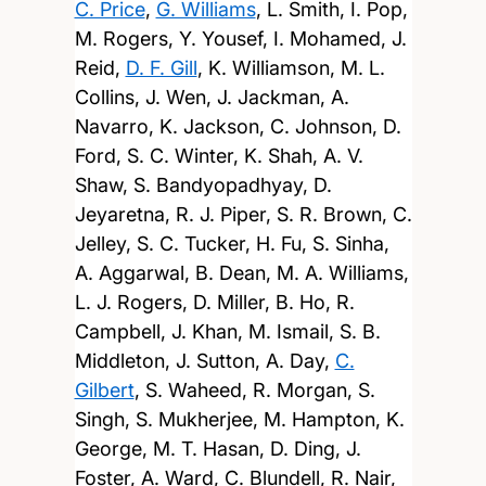
C. Price
,
G. Williams
, L. Smith, I. Pop,
M. Rogers, Y. Yousef, I. Mohamed, J.
Reid,
D. F. Gill
, K. Williamson, M. L.
Collins, J. Wen, J. Jackman, A.
Navarro, K. Jackson, C. Johnson, D.
Ford, S. C. Winter, K. Shah, A. V.
Shaw, S. Bandyopadhyay, D.
Jeyaretna, R. J. Piper, S. R. Brown, C.
Jelley, S. C. Tucker, H. Fu, S. Sinha,
A. Aggarwal, B. Dean, M. A. Williams,
L. J. Rogers, D. Miller, B. Ho, R.
Campbell, J. Khan, M. Ismail, S. B.
Middleton, J. Sutton, A. Day,
C.
Gilbert
, S. Waheed, R. Morgan, S.
Singh, S. Mukherjee, M. Hampton, K.
George, M. T. Hasan, D. Ding, J.
Foster, A. Ward, C. Blundell, R. Nair,