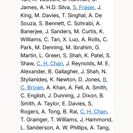
James, A. H.D. Silva,
S. Fraser
, J.
King, M. Davies, T. Singhal, A. De
Souza, S. Bennett, C. Sohrabi, A.
Banerjee, J. Sanders, M. Curtis, K.
Williams, C. Tan, X. Luo, A. Rolls, C.
Park, M. Denning, M. Ibrahim, G.
Martin, L. Green, S. Shah, K. Patel, S.
Shaw,
C. H. Chan
, J. Reynolds, M. E.
Alexander, B. Gallagher, J. Shah, N.
Stylianides, K. Newton, D. Jones,
B.
C. Brown
, A. Khan, A. Fell, A. Smith,
C. English, J. Dunning, J. Dixon, B.
Smith, A. Taylor, E. Davies, S.
Rogers, A. Tong, B. Rai,
C. H. Chan
,
T. Grainger, T. Williams, J. Hammond,
L. Sanderson, A. W. Phillips, A. Tang,